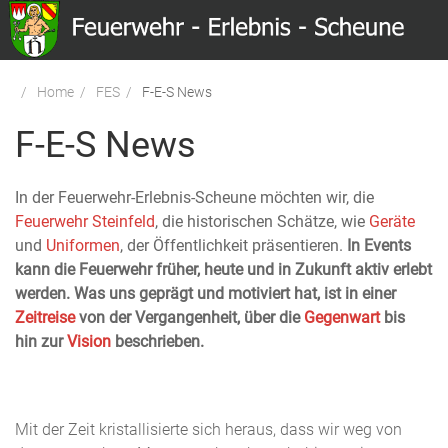
Menu
Home
FES
F-E-S News
F-E-S News
In
der Feuerwehr-Erlebnis-Scheune möchten wir, die
Feuerwehr Steinfeld
, die historischen Schätze, wie
Geräte
und
Uniformen
, der Öffentlichkeit präsentieren.
In Events
kann die Feuerwehr früher, heute und in Zukunft aktiv erlebt
werden.
Was uns geprägt und motiviert hat, ist in einer
Zeitreise
von der Vergangenheit, über die
Gegenwart
bis
hin zur
Vision
beschrieben.
Mit der Zeit kristallisierte sich heraus, dass wir weg von