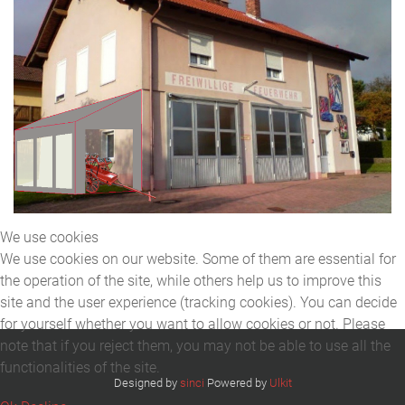
We use cookies
We use cookies on our website. Some of them are essential for
the operation of the site, while others help us to improve this
site and the user experience (tracking cookies). You can decide
for yourself whether you want to allow cookies or not. Please
note that if you reject them, you may not be able to use all the
functionalities of the site.
Designed by
sinci
Powered by
Ulkit