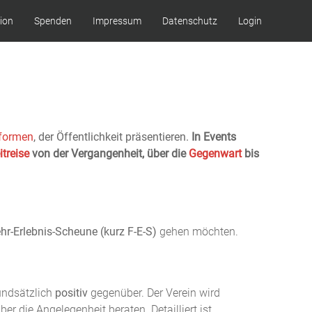
ion
Spenden
Impressum
Datenschutz
Login
formen
, der Öffentlichkeit präsentieren.
In Events
itreise
von der Vergangenheit, über die
Gegenwart
bis
hr-Erlebnis-Scheune (kurz F-E-S)
gehen möchten.
undsätzlich
positiv
gegenüber. Der Verein wird
r die Angelegenheit beraten. Detailliert ist