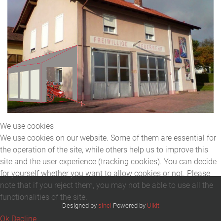
We use cookies
We use cookies on our website. Some of them are essential for
the operation of the site, while others help us to improve this
site and the user experience (tracking cookies). You can decide
for yourself whether you want to allow cookies or not. Please
note that if you reject them, you may not be able to use all the
functionalities of the site.
Designed by
sinci
Powered by
Ulkit
Ok
Decline